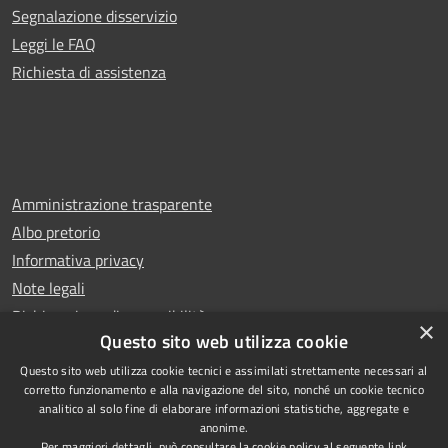
Segnalazione disservizio
Leggi le FAQ
Richiesta di assistenza
Amministrazione trasparente
Albo pretorio
Informativa privacy
Note legali
Dichiarazione di accessibilità
×
Questo sito web utilizza cookie
Questo sito web utilizza cookie tecnici e assimilati strettamente necessari al
corretto funzionamento e alla navigazione del sito, nonché un cookie tecnico
analitico al solo fine di elaborare informazioni statistiche, aggregate e
RSS
Copyright © 2026 • Comune di
anonime.
Accessibilità
Rescaldina • Powered by
Per maggiori dettagli, può consultare la cookie policy al seguente
link