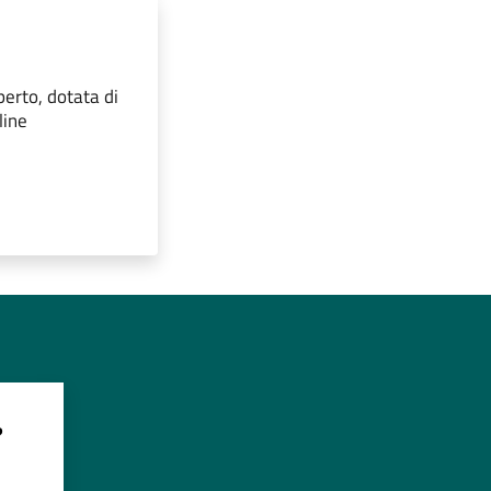
perto, dotata di
line
?