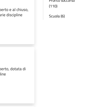
Pronto soccorso
(110)
perto e al chiuso,
rie discipline
Scuola (6)
perto, dotata di
line