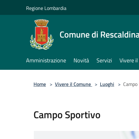
Salta al contenuto principale
Regione Lombardia
Comune di Rescaldin
Amministrazione
Novità
Servizi
Vivere 
Home
>
Vivere il Comune
>
Luoghi
>
Campo 
Campo Sportivo