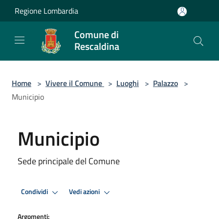
Salta al contenuto principale
Regione Lombardia
Comune di
Rescaldina
Home
>
Vivere il Comune
>
Luoghi
>
Palazzo
>
Municipio
Municipio
Sede principale del Comune
Condividi
Vedi azioni
Argomenti: