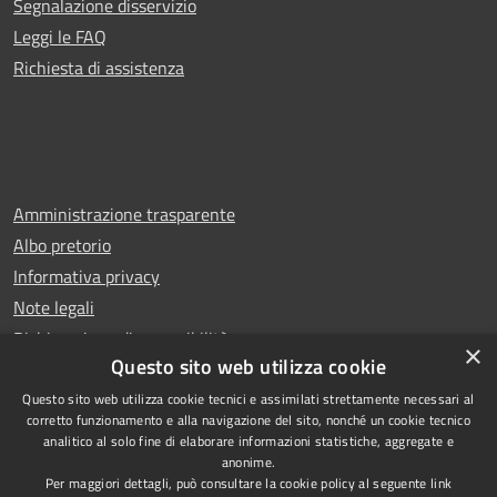
Segnalazione disservizio
Leggi le FAQ
Richiesta di assistenza
Amministrazione trasparente
Albo pretorio
Informativa privacy
Note legali
Dichiarazione di accessibilità
×
Questo sito web utilizza cookie
Questo sito web utilizza cookie tecnici e assimilati strettamente necessari al
corretto funzionamento e alla navigazione del sito, nonché un cookie tecnico
analitico al solo fine di elaborare informazioni statistiche, aggregate e
RSS
Copyright © 2026 • Comune di
anonime.
Accessibilità
Rescaldina • Powered by
Per maggiori dettagli, può consultare la cookie policy al seguente
link