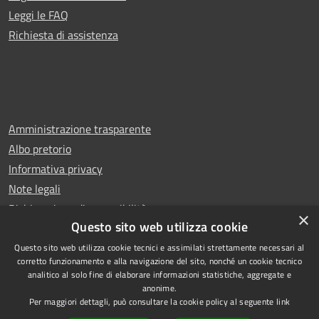
Leggi le FAQ
Richiesta di assistenza
Amministrazione trasparente
Albo pretorio
Informativa privacy
Note legali
Dichiarazione di accessibilità
×
Questo sito web utilizza cookie
Questo sito web utilizza cookie tecnici e assimilati strettamente necessari al
corretto funzionamento e alla navigazione del sito, nonché un cookie tecnico
analitico al solo fine di elaborare informazioni statistiche, aggregate e
RSS
Copyright © 2026 • Comune di
anonime.
Accessibilità
Rescaldina • Powered by
Per maggiori dettagli, può consultare la cookie policy al seguente
link