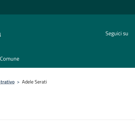
a
Seguici su
il Comune
trativo
>
Adele Serati