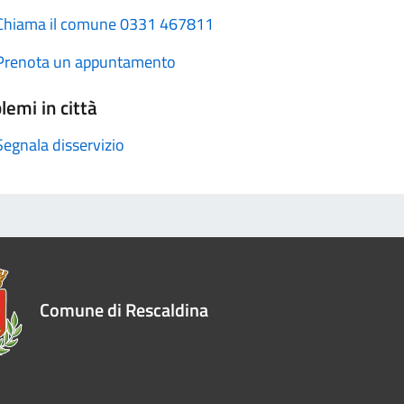
Chiama il comune 0331 467811
Prenota un appuntamento
lemi in città
Segnala disservizio
Comune di Rescaldina