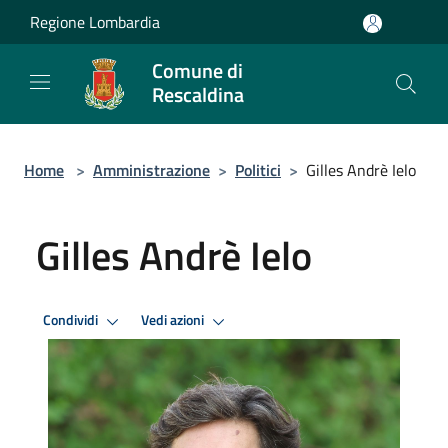
Salta al contenuto principale
Regione Lombardia
Comune di
Rescaldina
Home
>
Amministrazione
>
Politici
>
Gilles Andrè Ielo
Gilles Andrè Ielo
Condividi
Vedi azioni