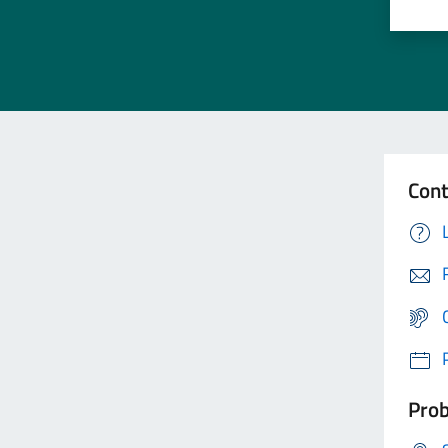
Cont
Prob