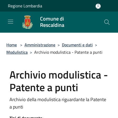
Salta al contenuto principale
Regione Lombardia
Comune di
Rescaldina
Home
>
Amministrazione
>
Documenti e dati
>
Modulistica
>
Archivio modulistica - Patente a punti
Archivio modulistica -
Patente a punti
Archivio della modulistica riguardante la Patente
a punti
Tipi di documento
: